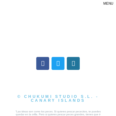
MENU
© CHUKUMI STUDIO S.L. -
CANARY ISLANDS
“Las ideas son como los peces. Si quieres pescar pececitos, te puedes
quedar en la orilla. Pero si quieres pescar peces grandes, tienes que ir