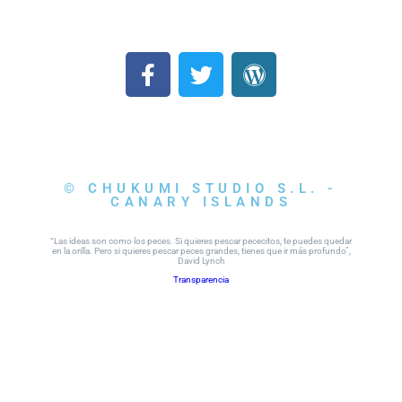
© CHUKUMI STUDIO S.L. -
CANARY ISLANDS
“Las ideas son como los peces. Si quieres pescar pececitos, te puedes quedar
en la orilla. Pero si quieres pescar peces grandes, tienes que ir más profundo”,
David Lynch
Transparencia