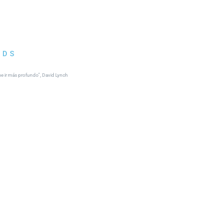
NDS
que ir más profundo”, David Lynch