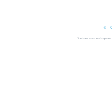
© 
“Las ideas son como los peces. S