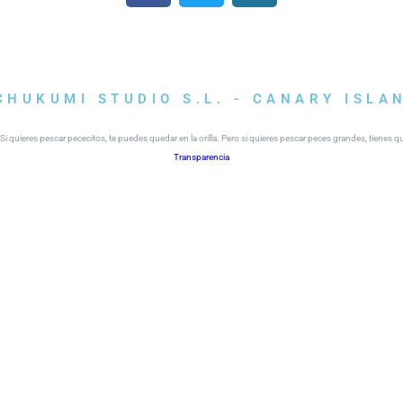
CHUKUMI STUDIO S.L. - CANARY ISLA
i quieres pescar pececitos, te puedes quedar en la orilla. Pero si quieres pescar peces grandes, tienes 
Transparencia