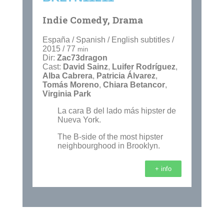
Indie Comedy, Drama
España / Spanish / English subtitles /
2015 / 77
min
Dir:
Zac73dragon
Cast:
David Sainz
,
Luifer Rodríguez
,
Alba Cabrera
,
Patricia Álvarez
,
Tomás Moreno
,
Chiara Betancor
,
Virginia Park
La cara B del lado más hipster de
Nueva York.
The B-side of the most hipster
neighbourghood in Brooklyn.
+ info