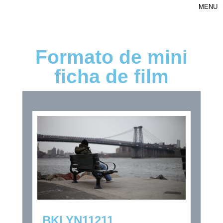
MENU
Formato de mini
ficha de film
BKLYN11211