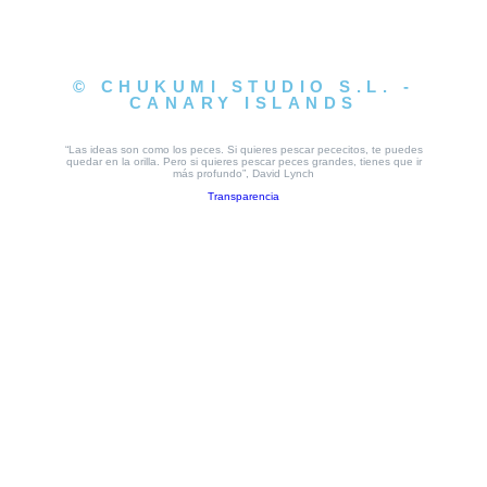
© CHUKUMI STUDIO S.L. -
CANARY ISLANDS
“Las ideas son como los peces. Si quieres pescar pececitos, te puedes
quedar en la orilla. Pero si quieres pescar peces grandes, tienes que ir
más profundo”, David Lynch
Transparencia