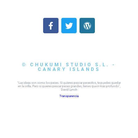
© CHUKUMI STUDIO S.L. -
CANARY ISLANDS
“Las ideas son como los peces. Si quieres pescar pececitos, te puedes quedar
en la orilla. Pero si quieres pescar peces grandes, tienes que ir más profundo”,
David Lynch
Transparencia