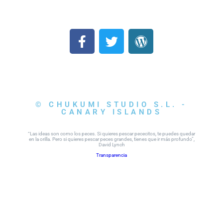
© CHUKUMI STUDIO S.L. -
CANARY ISLANDS
“Las ideas son como los peces. Si quieres pescar pececitos, te puedes quedar
en la orilla. Pero si quieres pescar peces grandes, tienes que ir más profundo”,
David Lynch
Transparencia