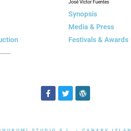
José Víctor Fuentes
Synopsis
Media & Press
uction
Festivals & Awards
CHUKUMI STUDIO S.L. - CANARY ISLA