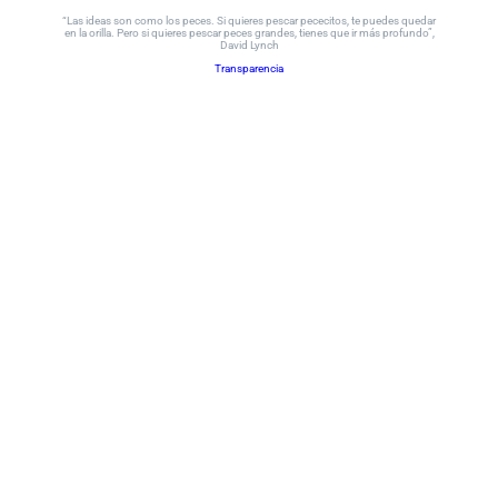
“Las ideas son como los peces. Si quieres pescar pececitos, te puedes quedar
en la orilla. Pero si quieres pescar peces grandes, tienes que ir más profundo”,
David Lynch
Transparencia