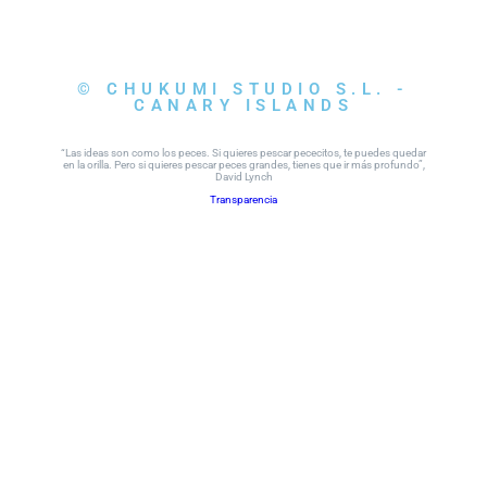
© CHUKUMI STUDIO S.L. -
CANARY ISLANDS
“Las ideas son como los peces. Si quieres pescar pececitos, te puedes quedar
en la orilla. Pero si quieres pescar peces grandes, tienes que ir más profundo”,
David Lynch
Transparencia