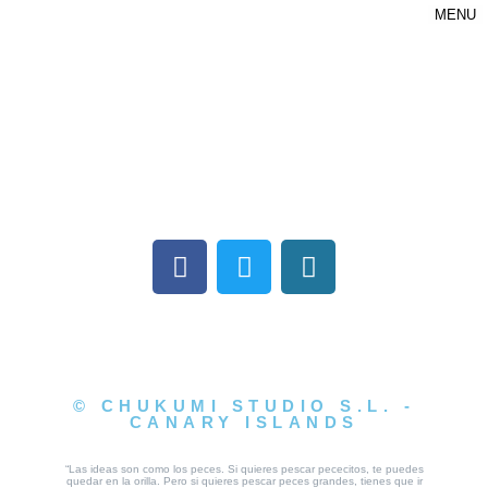
MENU
© CHUKUMI STUDIO S.L. -
CANARY ISLANDS
“Las ideas son como los peces. Si quieres pescar pececitos, te puedes
quedar en la orilla. Pero si quieres pescar peces grandes, tienes que ir