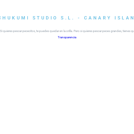
CHUKUMI STUDIO S.L. - CANARY ISLA
i quieres pescar pececitos, te puedes quedar en la orilla. Pero si quieres pescar peces grandes, tienes 
Transparencia