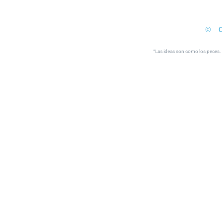
© 
“Las ideas son como los peces. S