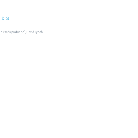
NDS
que ir más profundo”, David Lynch