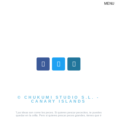
MENU
© CHUKUMI STUDIO S.L. -
CANARY ISLANDS
“Las ideas son como los peces. Si quieres pescar pececitos, te puedes
quedar en la orilla. Pero si quieres pescar peces grandes, tienes que ir